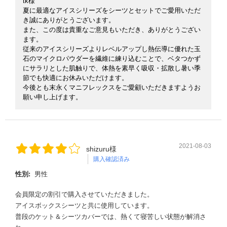
tk様
夏に最適なアイスシリーズをシーツとセットでご愛用いただ
き誠にありがとうございます。
また、この度は貴重なご意見もいただき、ありがとうござい
ます。
従来のアイスシリーズよりレベルアップし熱伝導に優れた玉
石のマイクロパウダーを繊維に練り込むことで、ベタつかず
にサラリとした肌触りで、体熱を素早く吸収・拡散し暑い季
節でも快適にお休みいただけます。
今後とも末永くマニフレックスをご愛顧いただきますようお
願い申し上げます。
2021-08-03
shizuru様
購入確認済み
性別:
男性
会員限定の割引で購入させていただきました。
アイスボックスシーツと共に使用しています。
普段のケット＆シーツカバーでは、熱くて寝苦しい状態が解消さ