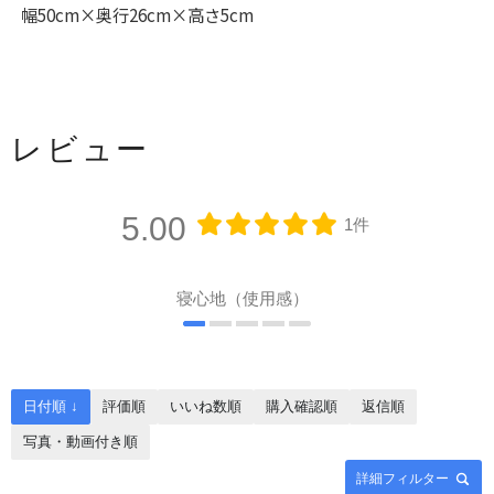
幅50cm×奥行26cm×高さ5cm
レビュー
5.00
1件
寝心地（使用感）
日付順 ↓
評価順
いいね数順
購入確認順
返信順
写真・動画付き順
詳細フィルター