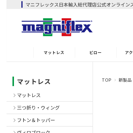
マニフレックス日本輸入総代理店公式オンライン
マットレス
ピロー
ア
マットレス
ピロー
マットレス
TOP
新製品
三つ折り・ウィン
アイ
グ
ピ
マットレス
フトン＆トッパー
三つ折り・ウィング
ケッ
ヴィロブロック
フトン＆トッパー
ナイ
キャンプシリーズ
ヴィロブロック