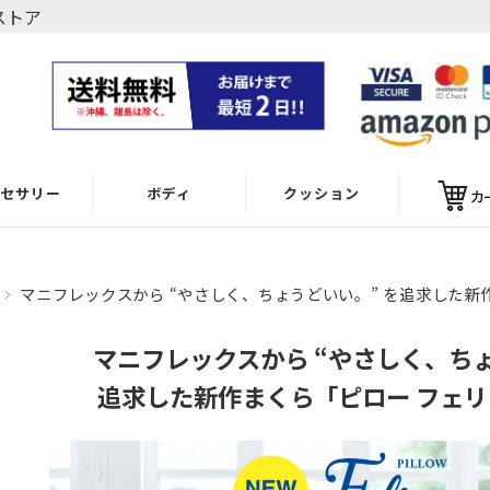
ストア
クセサリー
ボディ
クッション
シーツ
ボディ
くつろぎシリーズ
マニフレックスから “やさしく、ちょうどいい。” を追求した新
スシリーズ
ローケース
マニフレックスから “やさしく、ちょ
追求した新作まくら
「ピロー フェ
ト＆シーツ
トウェア